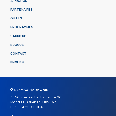
À PROPOS
PARTENAIRES
OUTILS
PROGRAMMES
CARRIÈRE
BLOGUE
CONTACT
ENGLISH
RE/MAX HARMONIE
3550, rue Rachel Est, suite 201
Montréal, Québec, H1W 1A7
Bur.:
514 259-8884