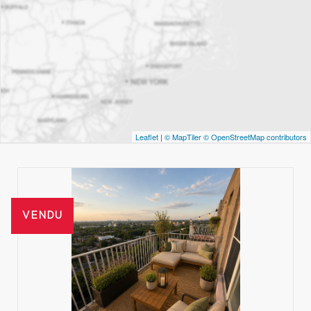
Leaflet
|
© MapTiler
© OpenStreetMap contributors
VENDU