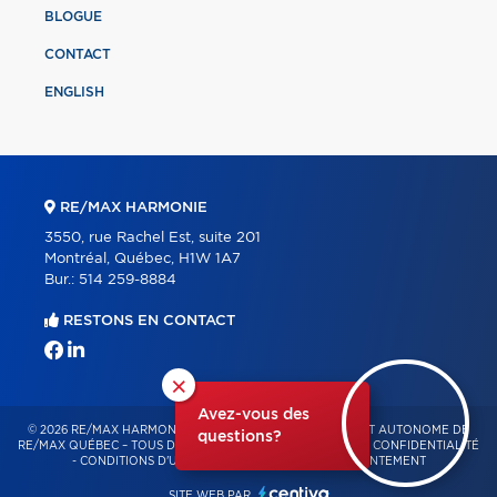
BLOGUE
CONTACT
ENGLISH
RE/MAX HARMONIE
3550, rue Rachel Est, suite 201
Montréal, Québec, H1W 1A7
Bur.:
514 259-8884
RESTONS EN CONTACT
×
Avez-vous des
© 2026 RE/MAX HARMONIE – FRANCHISÉ INDÉPENDANT ET AUTONOME DE
questions?
RE/MAX QUÉBEC – TOUS DROITS RÉSERVÉS -
POLITIQUE DE CONFIDENTIALITÉ
-
CONDITIONS D'UTILISATION
-
GESTION DU CONSENTEMENT
SITE WEB PAR