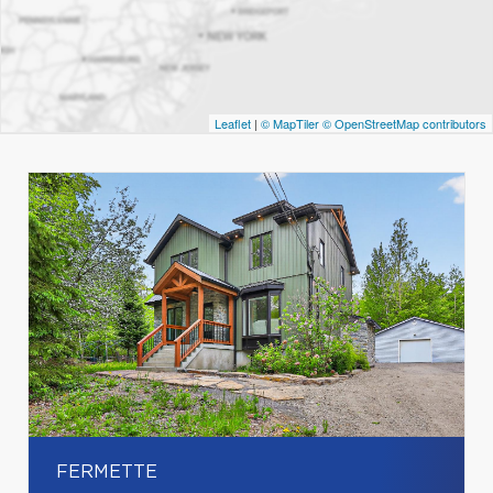
Leaflet
|
© MapTiler
© OpenStreetMap contributors
FERMETTE