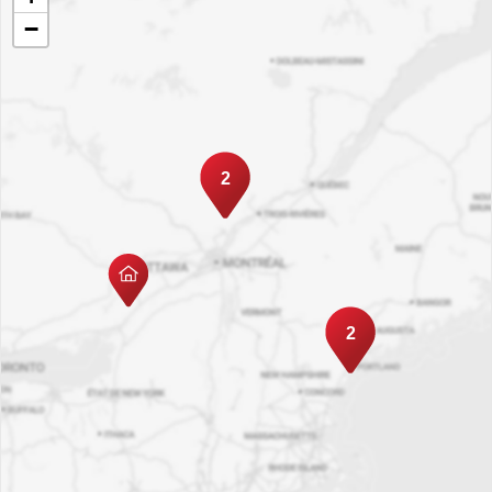
−
2
2