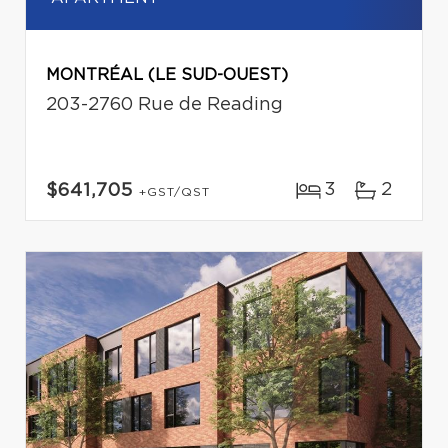
MONTRÉAL (LE SUD-OUEST)
203-2760 Rue de Reading
3
2
$641,705
+GST/QST