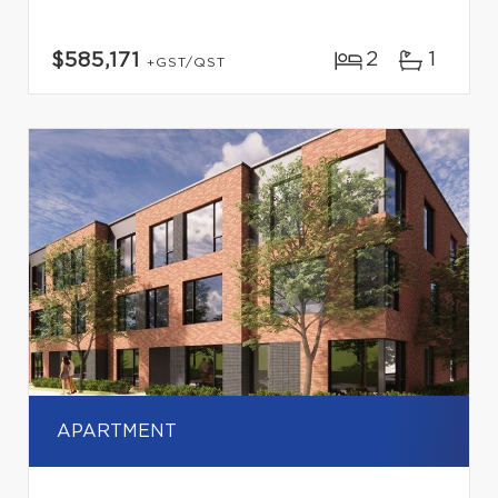
2
1
$585,171
+GST/QST
APARTMENT