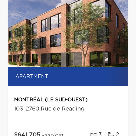
APARTMENT
MONTRÉAL (LE SUD-OUEST)
103-2760 Rue de Reading
3
2
$641,705
+GST/QST