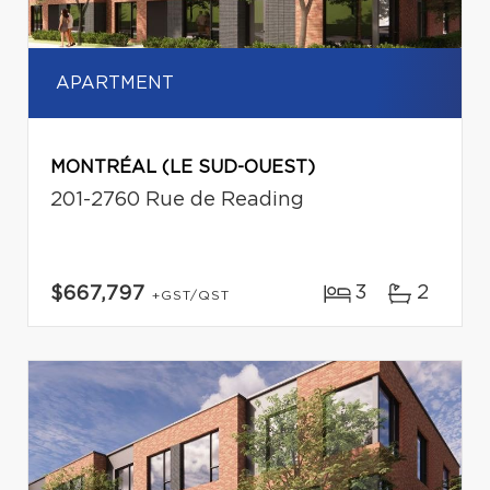
APARTMENT
MONTRÉAL (LE SUD-OUEST)
201-2760 Rue de Reading
3
2
$667,797
+GST/QST