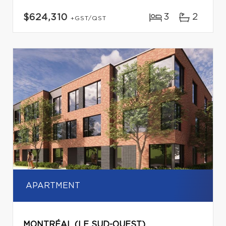
3
2
$624,310
+GST/QST
APARTMENT
MONTRÉAL (LE SUD-OUEST)