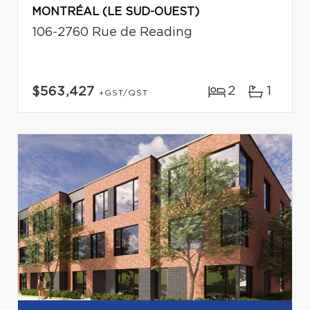
MONTRÉAL (LE SUD-OUEST)
106-2760 Rue de Reading
2
1
$563,427
+GST/QST