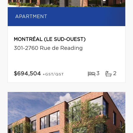
APARTMENT
MONTRÉAL (LE SUD-OUEST)
301-2760 Rue de Reading
3
2
$694,504
+GST/QST