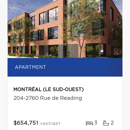
APARTMENT
MONTRÉAL (LE SUD-OUEST)
204-2760 Rue de Reading
3
2
$654,751
+GST/QST