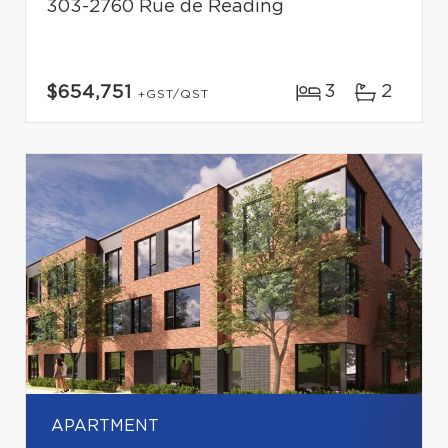
303-2760 Rue de Reading
3
2
$654,751
+GST/QST
APARTMENT