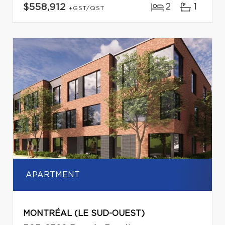
2
1
$558,912
+GST/QST
APARTMENT
MONTRÉAL (LE SUD-OUEST)