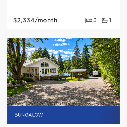
$2,334
/month
2
1
BUNGALOW