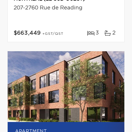
207-2760 Rue de Reading
3
2
$663,449
+GST/QST
APARTMENT