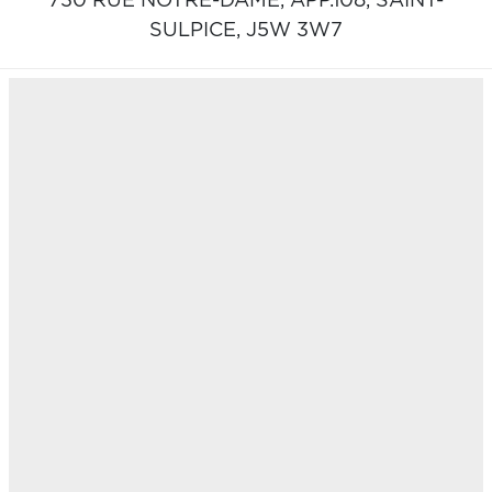
730 RUE NOTRE-DAME, APP.108,
SAINT-
SULPICE,
J5W 3W7