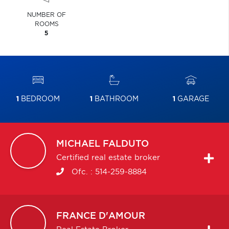
NUMBER OF
ROOMS
5
1
BEDROOM
1
BATHROOM
1
GARAGE
MICHAEL
FALDUTO
Certified real estate broker
Ofc. :
514-259-8884
FRANCE
D'AMOUR